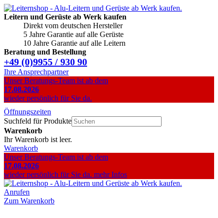
Leitern und Gerüste ab Werk kaufen
Direkt vom deutschen Hersteller
5 Jahre Garantie auf alle Gerüste
10 Jahre Garantie auf alle Leitern
Beratung und Bestellung
+49 (0)9955 / 930 90
Ihre Ansprechpartner
Unser Beratungs-Team ist ab dem
17.08.2026
wieder persönlich für Sie da.
Öffnungszeiten
Suchfeld für Produkte
Warenkorb
Ihr Warenkorb ist leer.
Warenkorb
Unser Beratungs-Team ist ab dem
17.08.2026
wieder persönlich für Sie da.
mehr Infos
Anrufen
Zum Warenkorb