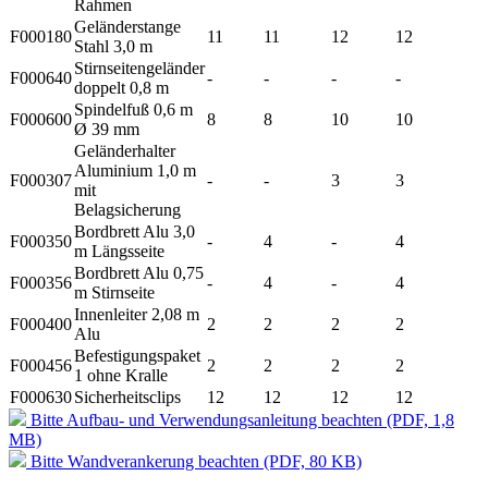
Rahmen
Geländerstange
F000180
11
11
12
12
Stahl 3,0 m
Stirnseitengeländer
F000640
-
-
-
-
doppelt 0,8 m
Spindelfuß 0,6 m
F000600
8
8
10
10
Ø 39 mm
Geländerhalter
Aluminium 1,0 m
F000307
-
-
3
3
mit
Belagsicherung
Bordbrett Alu 3,0
F000350
-
4
-
4
m Längsseite
Bordbrett Alu 0,75
F000356
-
4
-
4
m Stirnseite
Innenleiter 2,08 m
F000400
2
2
2
2
Alu
Befestigungspaket
F000456
2
2
2
2
1 ohne Kralle
F000630
Sicherheitsclips
12
12
12
12
Bitte Aufbau- und Verwendungsanleitung beachten (PDF, 1,8
MB)
Bitte Wandverankerung beachten (PDF, 80 KB)