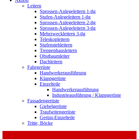
Aktion
Leitern
Sprossen-Anlegeleitern 1-tlg
Stufen-Anlegeleitern 1-tlg
Sprossen-Anlegeleitern 2-tlg
Sprossen-Anlegeleitern 3-tlg
Mehrzweckleitern 3-tlg
Teleskopleitern
Stufenstehleitern
Treppenhausleitern
Obstbaumleiter
Dachleitern
Fahrgerüste
Handwerkerausführung
Klappgerüste
Einzelteile
Handwerkerausführung
Industrieausführung / Klappgerüste
Fassadengerüste
Giebelgerüste
Traufseitengerüste
Gerüst-Einzelteile
Tritte, Böcke