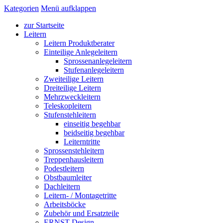
Kategorien
Menü aufklappen
zur Startseite
Leitern
Leitern Produktberater
Einteilige Anlegeleitern
Sprossenanlegeleitern
Stufenanlegeleitern
Zweiteilige Leitern
Dreiteilige Leitern
Mehrzweckleitern
Teleskopleitern
Stufenstehleitern
einseitig begehbar
beidseitig begehbar
Leiterntritte
Sprossenstehleitern
Treppenhausleitern
Podestleitern
Obstbaumleiter
Dachleitern
Leitern- / Montagetritte
Arbeitsböcke
Zubehör und Ersatzteile
ERNST Design