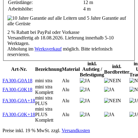
Gerüstlänge:
12 m
Arbeitshöhe:
4 m
2 % Rabatt
bei PayPal oder Vorkasse
Versandfertig ab 18.08.2026. Lieferung innerhalb 5-10
Werktagen.
Abholung im
Werksverkauf
möglich. Bitte telefonisch
reservieren.
inkl.
in
inkl.
Art-Nr.
Bezeichnung
Material
Aufstieg /
Bordbretter
Befestigung
Trau
FA300-G0A18
mini xtra
Alu
mini xtra
FA300-G0K18
Alu
Komplett
mini xtra
FA300-G0A+18
Alu
PLUS
mini xtra
FA300-G0K+18
PLUS
Alu
Komplett
Preise inkl. 19 % MwSt. zzgl.
Versandkosten