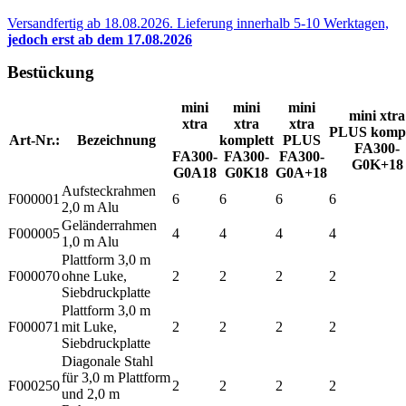
Versandfertig ab 18.08.2026. Lieferung innerhalb 5-10 Werktagen,
jedoch erst ab dem 17.08.2026
Bestückung
mini
mini
mini
mini xtra
xtra
xtra
xtra
PLUS kompl
Art-Nr.:
Bezeichnung
komplett
PLUS
FA300-
FA300-
FA300-
FA300-
G0K+18
G0A18
G0K18
G0A+18
Aufsteckrahmen
F000001
6
6
6
6
2,0 m Alu
Geländerrahmen
F000005
4
4
4
4
1,0 m Alu
Plattform 3,0 m
F000070
ohne Luke,
2
2
2
2
Siebdruckplatte
Plattform 3,0 m
F000071
mit Luke,
2
2
2
2
Siebdruckplatte
Diagonale Stahl
für 3,0 m Plattform
F000250
2
2
2
2
und 2,0 m