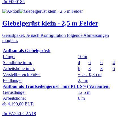
für F000185
Giebelgerüst klein - 2,5 m Felder
Gerüstpaket. Je nach Konfiguration folgende Abmessungen
möglich:
Aufbau als Giebelgerüst:
Länge:
10 m
Standhöhe in m:
4
6
6
4
Arbeitshöhe in m:
6
8
8
6
Verstellbereich Füße:
+ ca. 0,35 m
Feldlänge:
2,5 m
Aufbau als Traufseitengerüst - nur PLUS(+) Varianten:
Gerüstlänge:
12,5 m
Arbeitshöhe:
6 m
ab 4.199,00 EUR
für FA250-G2A18