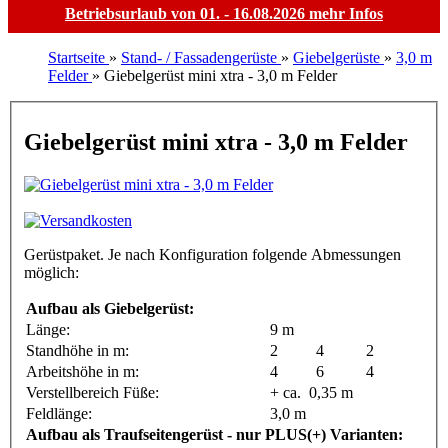
Betriebsurlaub von 01. - 16.08.2026
mehr Infos
Startseite
»
Stand- / Fassadengerüste
»
Giebelgerüste
»
3,0 m
Felder
»
Giebelgerüst mini xtra - 3,0 m Felder
Giebelgerüst mini xtra - 3,0 m Felder
Gerüstpaket. Je nach Konfiguration folgende Abmessungen
möglich:
Aufbau als Giebelgerüst:
Länge:
9 m
Standhöhe in m:
2
4
2
Arbeitshöhe in m:
4
6
4
Verstellbereich Füße:
+ ca. 0,35 m
Feldlänge:
3,0 m
Aufbau als Traufseitengerüst - nur PLUS(+) Varianten: