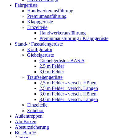
Fahrgerüste
Handwerkerausführung
Premiumausführung
Klappgerüste
Einzelteile
Handwerkerausführung
Premiumausführung / Klappgerüste
Stand- / Fassadengerüste
Konfigurator
Giebelgerüste
Giebelgerüste - BASIS
2,5 m Felder
3,0 m Felder
Traufseitengerüste
2,5 m Felder - versch. Höhen
2,5 m Felder - versch. Längen
3,0 m Felder - versch. Höhen
3,0 m Felder - versch. Längen
Einzelteile
Zubehör
Außentreppen
Alu Boxen
Absturzsicherung
BG Bau %