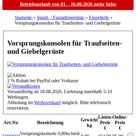
Betriebsurlaub von 01. - 16.08.2026
mehr Infos
Startseite
»
Stand- / Fassadengerüste
»
Einzelteile
»
Vorsprungskonsolen für Traufseiten- und Giebelgerüste
Vorsprungskonsolen für Traufseiten-
und Giebelgerüste
2 % Rabatt
bei PayPal oder Vorkasse
Versandfertig ab 18.08.2026. Lieferung innerhalb 5-10
Werktagen.
Abholung im
Werksverkauf
möglich. Bitte telefonisch
reservieren.
Listen-
Online-
Gewicht
Art-Nr.
Bezeichnung
Preis
Preis
kg
€
€
Vorsprungskonsole 0,80m breit