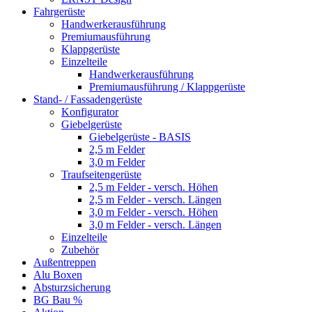
Fahrgerüste
Handwerkerausführung
Premiumausführung
Klappgerüste
Einzelteile
Handwerkerausführung
Premiumausführung / Klappgerüste
Stand- / Fassadengerüste
Konfigurator
Giebelgerüste
Giebelgerüste - BASIS
2,5 m Felder
3,0 m Felder
Traufseitengerüste
2,5 m Felder - versch. Höhen
2,5 m Felder - versch. Längen
3,0 m Felder - versch. Höhen
3,0 m Felder - versch. Längen
Einzelteile
Zubehör
Außentreppen
Alu Boxen
Absturzsicherung
BG Bau %