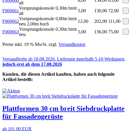
F000660
8,00
154,00
85,00
alt
Vorsprungskonsole 0,30m breit
F000661
5,00
130,00
72,00
alt
Vorsprungskonsole 0,80m breit
F000662
12,00
202,00
111,00
neu 2,00m hoch
Vorsprungskonsole 0,30m breit
F000663
5,00
136,00
75,00
neu
Preise inkl. 19 % MwSt. zzgl.
Versandkosten
Versandfertig ab 18.08.2026. Lieferung innerhalb 5-10 Werktagen,
jedoch erst ab dem 17.08.2026
Kunden, die diesen Artikel kauften, haben auch folgende
Artikel bestellt:
Plattformen 30 cm breit Siebdruckplatte
für Fassadengerüste
ab 101,00 EUR