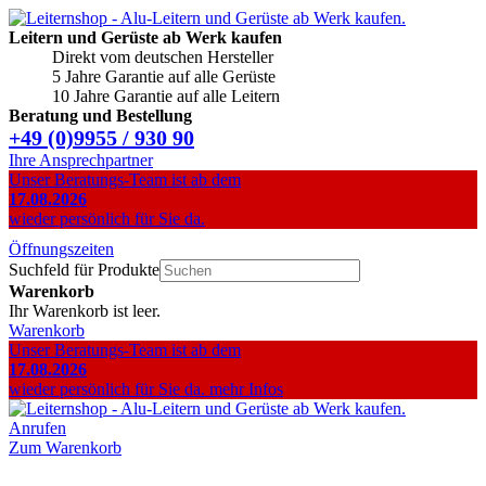
Leitern und Gerüste ab Werk kaufen
Direkt vom deutschen Hersteller
5 Jahre Garantie auf alle Gerüste
10 Jahre Garantie auf alle Leitern
Beratung und Bestellung
+49 (0)9955 / 930 90
Ihre Ansprechpartner
Unser Beratungs-Team ist ab dem
17.08.2026
wieder persönlich für Sie da.
Öffnungszeiten
Suchfeld für Produkte
Warenkorb
Ihr Warenkorb ist leer.
Warenkorb
Unser Beratungs-Team ist ab dem
17.08.2026
wieder persönlich für Sie da.
mehr Infos
Anrufen
Zum Warenkorb