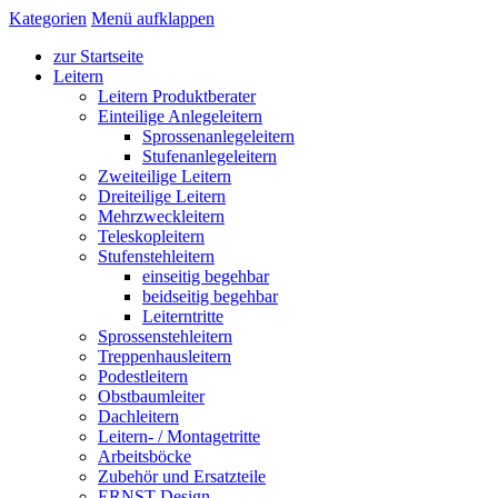
Kategorien
Menü aufklappen
zur Startseite
Leitern
Leitern Produktberater
Einteilige Anlegeleitern
Sprossenanlegeleitern
Stufenanlegeleitern
Zweiteilige Leitern
Dreiteilige Leitern
Mehrzweckleitern
Teleskopleitern
Stufenstehleitern
einseitig begehbar
beidseitig begehbar
Leiterntritte
Sprossenstehleitern
Treppenhausleitern
Podestleitern
Obstbaumleiter
Dachleitern
Leitern- / Montagetritte
Arbeitsböcke
Zubehör und Ersatzteile
ERNST Design