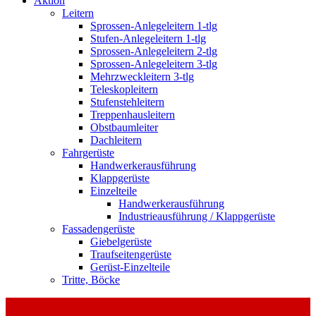
Aktion
Leitern
Sprossen-Anlegeleitern 1-tlg
Stufen-Anlegeleitern 1-tlg
Sprossen-Anlegeleitern 2-tlg
Sprossen-Anlegeleitern 3-tlg
Mehrzweckleitern 3-tlg
Teleskopleitern
Stufenstehleitern
Treppenhausleitern
Obstbaumleiter
Dachleitern
Fahrgerüste
Handwerkerausführung
Klappgerüste
Einzelteile
Handwerkerausführung
Industrieausführung / Klappgerüste
Fassadengerüste
Giebelgerüste
Traufseitengerüste
Gerüst-Einzelteile
Tritte, Böcke