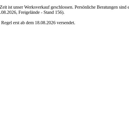
 Zeit ist unser Werksverkauf geschlossen. Persönliche Beratungen sind e
.08.2026, Freigelände - Stand 156).
 Regel erst ab dem 18.08.2026 versendet.
n. Trusted Shops hat Maßnahmen getroffen, um sicherzustellen, dass es es sich um echte Bewe