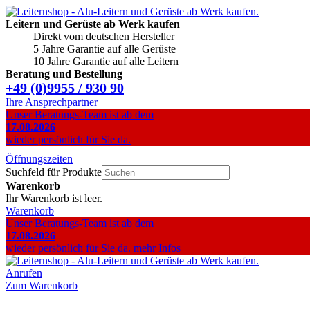
Leitern und Gerüste ab Werk kaufen
Direkt vom deutschen Hersteller
5 Jahre Garantie auf alle Gerüste
10 Jahre Garantie auf alle Leitern
Beratung und Bestellung
+49 (0)9955 / 930 90
Ihre Ansprechpartner
Unser Beratungs-Team ist ab dem
17.08.2026
wieder persönlich für Sie da.
Öffnungszeiten
Suchfeld für Produkte
Warenkorb
Ihr Warenkorb ist leer.
Warenkorb
Unser Beratungs-Team ist ab dem
17.08.2026
wieder persönlich für Sie da.
mehr Infos
Anrufen
Zum Warenkorb