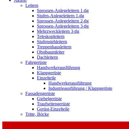
Aktion
Leitern
Sprossen-Anlegeleitern 1-tlg
Stufen-Anlegeleitern 1-tlg
Sprossen-Anlegeleitern 2-tlg
Sprossen-Anlegeleitern 3-tlg
Mehrzweckleitern 3-tlg
Teleskopleitern
Stufenstehleitern
Treppenhausleitern
Obstbaumleiter
Dachleitern
Fahrgerüste
Handwerkerausführung
Klappgerüste
Einzelteile
Handwerkerausführung
Industrieausführung / Klappgerüste
Fassadengerüste
Giebelgerüste
Traufseitengerüste
Gerüst-Einzelteile
Tritte, Böcke