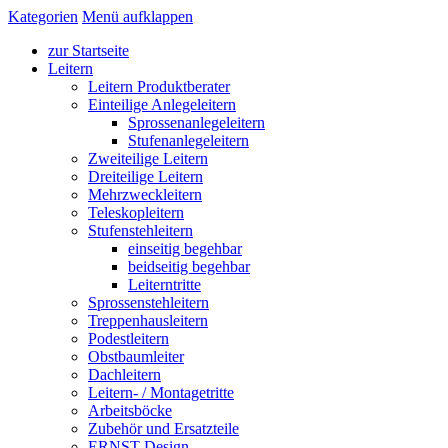
Kategorien
Menü aufklappen
zur Startseite
Leitern
Leitern Produktberater
Einteilige Anlegeleitern
Sprossenanlegeleitern
Stufenanlegeleitern
Zweiteilige Leitern
Dreiteilige Leitern
Mehrzweckleitern
Teleskopleitern
Stufenstehleitern
einseitig begehbar
beidseitig begehbar
Leiterntritte
Sprossenstehleitern
Treppenhausleitern
Podestleitern
Obstbaumleiter
Dachleitern
Leitern- / Montagetritte
Arbeitsböcke
Zubehör und Ersatzteile
ERNST Design