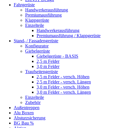
Fahrgerüste
Handwerkerausführung
Premiumausführung
Klappgerüste
Einzelteile
Handwerkerausführung
Premiumausführung / Klappgerüste
Stand- / Fassadengerüste
Konfigurator
Giebelgerüste
Giebelgerüste - BASIS
2,5 m Felder
3,0 m Felder
Traufseitengerüste
2,5 m Felder - versch. Höhen
2,5 m Felder - versch. Längen
3,0 m Felder - versch. Höhen
3,0 m Felder - versch. Längen
Einzelteile
Zubehör
Außentreppen
Alu Boxen
Absturzsicherung
BG Bau %