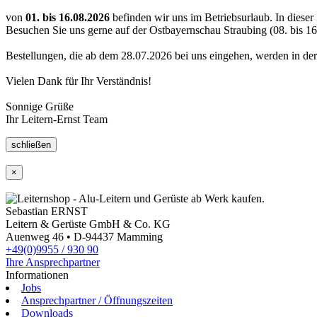
von
01. bis 16.08.2026
befinden wir uns im Betriebsurlaub. In dieser
Besuchen Sie uns gerne auf der Ostbayernschau Straubing (08. bis 16
Bestellungen, die ab dem 28.07.2026 bei uns eingehen, werden in der
Vielen Dank für Ihr Verständnis!
Sonnige Grüße
Ihr Leitern-Ernst Team
schließen
Wir nutzen Trusted Shops als unabhängigen Dienstleister für die Einholung von Bewertunge
×
Sebastian ERNST
Leitern & Gerüste GmbH & Co. KG
Auenweg 46 • D-94437 Mamming
+49(0)9955 / 930 90
Ihre Ansprechpartner
Informationen
Jobs
Ansprechpartner / Öffnungszeiten
Downloads