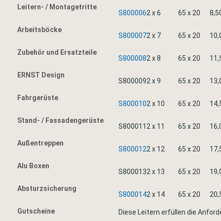
Leitern- / Montagetritte
S800006
2 x 6
65 x 20
8,5
Arbeitsböcke
S800007
2 x 7
65 x 20
10,
Zubehör und Ersatzteile
S800008
2 x 8
65 x 20
11,
ERNST Design
S800009
2 x 9
65 x 20
13,
Fahrgerüste
S800010
2 x 10
65 x 20
14,
Stand- / Fassadengerüste
S800011
2 x 11
65 x 20
16,
Außentreppen
S800012
2 x 12
65 x 20
17,
Alu Boxen
S800013
2 x 13
65 x 20
19,
Absturzsicherung
S800014
2 x 14
65 x 20
20,
Gutscheine
Diese Leitern erfüllen die Anfo