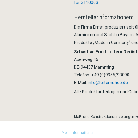
für S110003
Herstellerinformationen:
Die Firma Ernst produziert seit
Aluminium und Stahl in Bayern. A
Produkte „Made in Germany“ un
Sebastian Ernst Leitern Gerüs
Auenweg 46
DE-94437 Mamming
Telefon: +49 (0)9955/93090
E-Mail:
info@leiternshop.de
Alle Produktunterlagen und Ge
Maß- und Konstruktionsänderungen vor
Wir nutzen Trusted Shops als unabhängigen Dienstleister für die Einholung von 
sich um echte Bewertungen handelt.
Mehr Informationen.