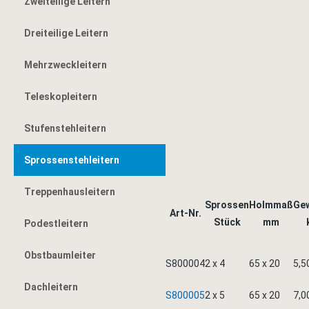
Zweiteilige Leitern
Dreiteilige Leitern
Mehrzweckleitern
Teleskopleitern
Stufenstehleitern
Sprossenstehleitern
Treppenhausleitern
Sprossen
Holmmaß
Ge
Art-Nr.
Stück
mm
Podestleitern
Obstbaumleiter
S800004
2 x 4
65 x 20
5,5
Dachleitern
S800005
2 x 5
65 x 20
7,0