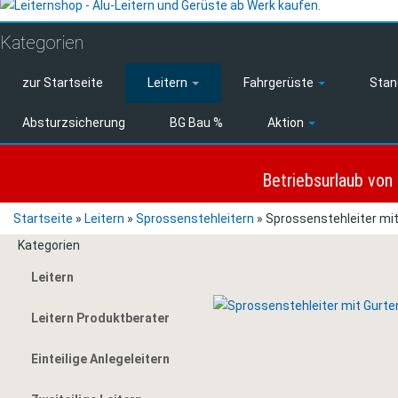
Kategorien
zur Startseite
Leitern
Fahrgerüste
Stan
Absturzsicherung
BG Bau %
Aktion
Betriebsurlaub von
Startseite
»
Leitern
»
Sprossenstehleitern
»
Sprossenstehleiter mi
Kategorien
Leitern
Leitern Produktberater
Einteilige Anlegeleitern