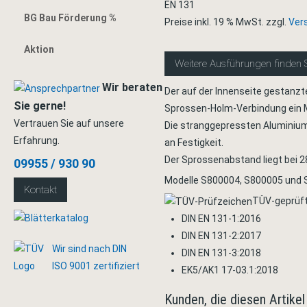
EN 131
BG Bau Förderung %
Preise inkl. 19 % MwSt. zzgl.
Ver
Aktion
Weitere Ausführungen finden 
Wir beraten
Der auf der Innenseite gestanzt
Sie gerne!
Sprossen-Holm-Verbindung ein M
Vertrauen Sie auf unsere
Die stranggepressten Aluminium
Erfahrung.
an Festigkeit.
Der Sprossenabstand liegt bei 
09955 / 930 90
Modelle S800004,
S800005
und
Kontakt
TÜV-geprüf
DIN EN 131-1:2016
DIN EN 131-2:2017
Wir sind nach DIN
DIN EN 131-3:2018
ISO 9001 zertifiziert
EK5/AK1 17-03.1:2018
Kunden, die diesen Artikel