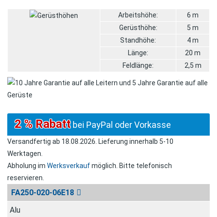
Arbeitshöhe:
6 m
Gerüsthöhe:
5 m
Standhöhe:
4 m
Länge:
20 m
Feldlänge:
2,5 m
2 % Rabatt
bei PayPal oder Vorkasse
Versandfertig ab 18.08.2026. Lieferung innerhalb 5-10
Werktagen.
Abholung im
Werksverkauf
möglich. Bitte telefonisch
reservieren.
inkl.
L
FA250-020-06E18
Art-
Grund- oder
Aufstieg /
inkl.
Nr.
Material
Erweiterungsgerüst
Befestigung
Bordbretter
Alu