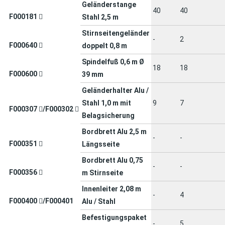
Geländerstange
40
40
F000181
Stahl 2,5 m
Stirnseitengeländer
-
2
F000640
doppelt 0,8 m
Spindelfuß 0,6 m Ø
18
18
F000600
39 mm
Geländerhalter Alu /
Stahl 1,0 m mit
9
7
F000307
/
F000302
Belagsicherung
Bordbrett Alu 2,5 m
-
-
F000351
Längsseite
Bordbrett Alu 0,75
-
-
F000356
m Stirnseite
Innenleiter 2,08 m
-
4
F000400
/F000401
Alu / Stahl
Befestigungspaket
-
5