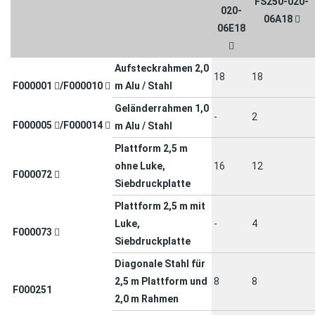
FS250-020-
020-
06A18
06E18
Aufsteckrahmen 2,0
18
18
F000001
/
F000010
m Alu / Stahl
Geländerrahmen 1,0
-
2
F000005
/
F000014
m Alu / Stahl
Plattform 2,5 m
ohne Luke,
16
12
F000072
Siebdruckplatte
Plattform 2,5 m mit
Luke,
-
4
F000073
Siebdruckplatte
Diagonale Stahl für
2,5 m Plattform und
8
8
F000251
2,0 m Rahmen