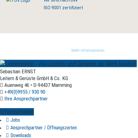
Wir sind nach DIN
ISO 9001 zertifiziert
Wir nutzen Trusted Shops als unabhängigen Dienstleister für die Einholung von
Bewertungen. Trusted Shops hat Maßnahmen getroffen, um sicherzustellen, dass
es es sich um echte Bewertungen handelt.
Mehr Informationen.
Sebastian ERNST
Leitern & Gerüste GmbH & Co. KG
Auenweg 46 • D-94437 Mamming
+49(0)9955 / 930 90
Ihre Ansprechpartner
Informationen
Jobs
Ansprechpartner / Öffnungszeiten
Downloads