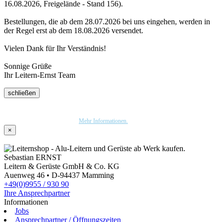
16.08.2026, Freigelände - Stand 156).
Bestellungen, die ab dem 28.07.2026 bei uns eingehen, werden in
der Regel erst ab dem 18.08.2026 versendet.
Vielen Dank für Ihr Verständnis!
Sonnige Grüße
Ihr Leitern-Ernst Team
schließen
Wir nutzen Trusted Shops als unabhängigen Dienstleister für die Einholung von
Bewertungen. Trusted Shops hat Maßnahmen getroffen, um sicherzustellen, dass es es sich
um echte Bewertungen handelt.
Mehr Informationen.
×
Sebastian ERNST
Leitern & Gerüste GmbH & Co. KG
Auenweg 46 • D-94437 Mamming
+49(0)9955 / 930 90
Ihre Ansprechpartner
Informationen
Jobs
Ansprechpartner / Öffnungszeiten