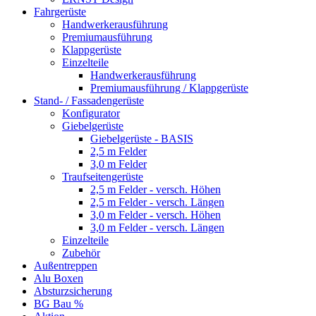
Fahrgerüste
Handwerkerausführung
Premiumausführung
Klappgerüste
Einzelteile
Handwerkerausführung
Premiumausführung / Klappgerüste
Stand- / Fassadengerüste
Konfigurator
Giebelgerüste
Giebelgerüste - BASIS
2,5 m Felder
3,0 m Felder
Traufseitengerüste
2,5 m Felder - versch. Höhen
2,5 m Felder - versch. Längen
3,0 m Felder - versch. Höhen
3,0 m Felder - versch. Längen
Einzelteile
Zubehör
Außentreppen
Alu Boxen
Absturzsicherung
BG Bau %