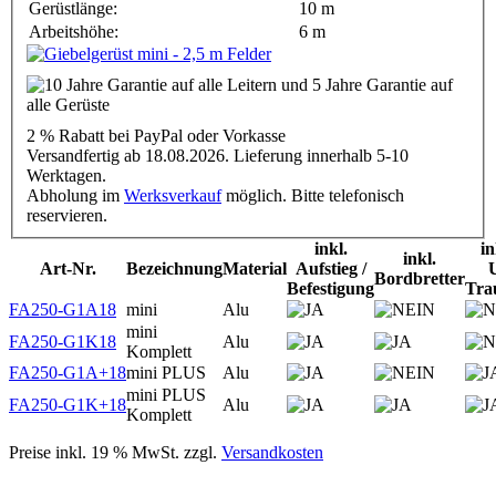
Gerüstlänge:
10 m
Arbeitshöhe:
6 m
2 % Rabatt
bei PayPal oder Vorkasse
Versandfertig ab 18.08.2026. Lieferung innerhalb 5-10
Werktagen.
Abholung im
Werksverkauf
möglich. Bitte telefonisch
reservieren.
inkl.
in
inkl.
Art-Nr.
Bezeichnung
Material
Aufstieg /
Bordbretter
Befestigung
Trau
FA250-G1A18
mini
Alu
mini
FA250-G1K18
Alu
Komplett
FA250-G1A+18
mini PLUS
Alu
mini PLUS
FA250-G1K+18
Alu
Komplett
Preise inkl. 19 % MwSt. zzgl.
Versandkosten