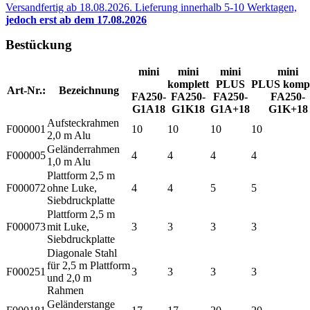
Versandfertig ab 18.08.2026. Lieferung innerhalb 5-10 Werktagen,
jedoch erst ab dem 17.08.2026
Bestückung
mini
mini
mini
mini
komplett
PLUS
PLUS kompl
Art-Nr.:
Bezeichnung
FA250-
FA250-
FA250-
FA250-
G1A18
G1K18
G1A+18
G1K+18
Aufsteckrahmen
F000001
10
10
10
10
2,0 m Alu
Geländerrahmen
F000005
4
4
4
4
1,0 m Alu
Plattform 2,5 m
F000072
ohne Luke,
4
4
5
5
Siebdruckplatte
Plattform 2,5 m
F000073
mit Luke,
3
3
3
3
Siebdruckplatte
Diagonale Stahl
für 2,5 m Plattform
F000251
3
3
3
3
und 2,0 m
Rahmen
Geländerstange