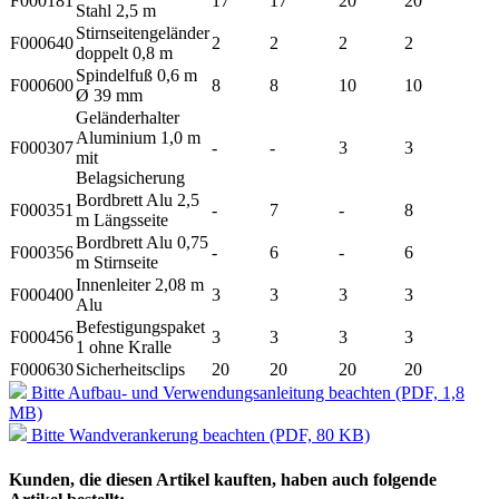
F000181
17
17
20
20
Stahl 2,5 m
Stirnseitengeländer
F000640
2
2
2
2
doppelt 0,8 m
Spindelfuß 0,6 m
F000600
8
8
10
10
Ø 39 mm
Geländerhalter
Aluminium 1,0 m
F000307
-
-
3
3
mit
Belagsicherung
Bordbrett Alu 2,5
F000351
-
7
-
8
m Längsseite
Bordbrett Alu 0,75
F000356
-
6
-
6
m Stirnseite
Innenleiter 2,08 m
F000400
3
3
3
3
Alu
Befestigungspaket
F000456
3
3
3
3
1 ohne Kralle
F000630
Sicherheitsclips
20
20
20
20
Bitte Aufbau- und Verwendungsanleitung beachten (PDF, 1,8
MB)
Bitte Wandverankerung beachten (PDF, 80 KB)
Kunden, die diesen Artikel kauften, haben auch folgende