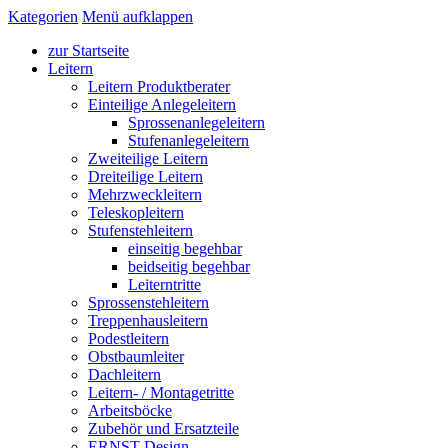
Kategorien
Menü aufklappen
zur Startseite
Leitern
Leitern Produktberater
Einteilige Anlegeleitern
Sprossenanlegeleitern
Stufenanlegeleitern
Zweiteilige Leitern
Dreiteilige Leitern
Mehrzweckleitern
Teleskopleitern
Stufenstehleitern
einseitig begehbar
beidseitig begehbar
Leiterntritte
Sprossenstehleitern
Treppenhausleitern
Podestleitern
Obstbaumleiter
Dachleitern
Leitern- / Montagetritte
Arbeitsböcke
Zubehör und Ersatzteile
ERNST Design