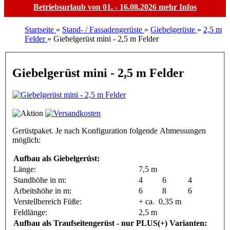
Betriebsurlaub von 01. - 16.08.2026
mehr Infos
Startseite
»
Stand- / Fassadengerüste
»
Giebelgerüste
»
2,5 m
Felder
»
Giebelgerüst mini - 2,5 m Felder
Giebelgerüst mini - 2,5 m Felder
Gerüstpaket. Je nach Konfiguration folgende Abmessungen
möglich:
Aufbau als Giebelgerüst:
Länge:
7,5 m
Standhöhe in m:
4
6
4
Arbeitshöhe in m:
6
8
6
Verstellbereich Füße:
+ ca. 0,35 m
Feldlänge:
2,5 m
Aufbau als Traufseitengerüst - nur PLUS(+) Varianten: