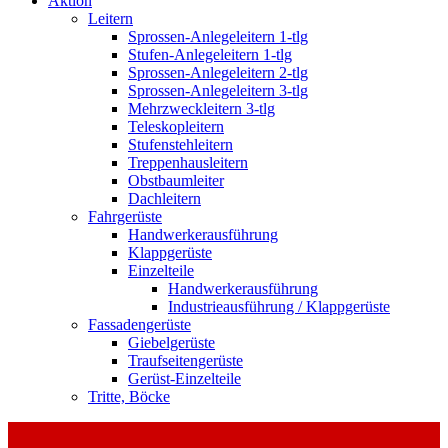
Aktion
Leitern
Sprossen-Anlegeleitern 1-tlg
Stufen-Anlegeleitern 1-tlg
Sprossen-Anlegeleitern 2-tlg
Sprossen-Anlegeleitern 3-tlg
Mehrzweckleitern 3-tlg
Teleskopleitern
Stufenstehleitern
Treppenhausleitern
Obstbaumleiter
Dachleitern
Fahrgerüste
Handwerkerausführung
Klappgerüste
Einzelteile
Handwerkerausführung
Industrieausführung / Klappgerüste
Fassadengerüste
Giebelgerüste
Traufseitengerüste
Gerüst-Einzelteile
Tritte, Böcke