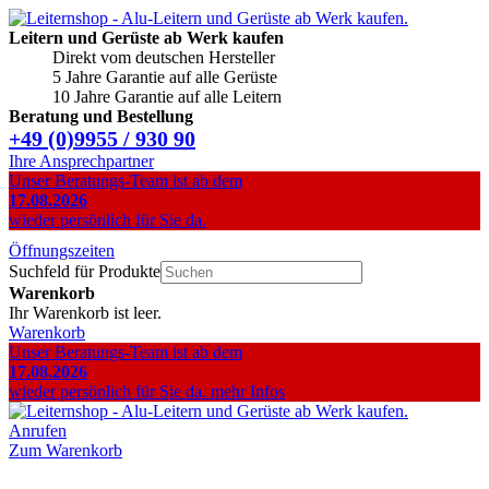
Leitern und Gerüste ab Werk kaufen
Direkt vom deutschen Hersteller
5 Jahre Garantie auf alle Gerüste
10 Jahre Garantie auf alle Leitern
Beratung und Bestellung
+49 (0)9955 / 930 90
Ihre Ansprechpartner
Unser Beratungs-Team ist ab dem
17.08.2026
wieder persönlich für Sie da.
Öffnungszeiten
Suchfeld für Produkte
Warenkorb
Ihr Warenkorb ist leer.
Warenkorb
Unser Beratungs-Team ist ab dem
17.08.2026
wieder persönlich für Sie da.
mehr Infos
Anrufen
Zum Warenkorb