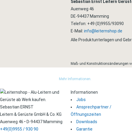
Sebastian Ernst Leitern Gerüs
Auenweg 46
DE-94437 Mamming
Telefon: +49 (0)9955/93090
E-Mail:
info@leiternshop.de
Alle Produktunterlagen und Ge
Maß- und Konstruktionsänderungen vor
Wir nutzen Trusted Shops als unabhängigen Dienstleister für die Einholung von 
sich um echte Bewertungen handelt.
Mehr Informationen.
Informationen
Jobs
Sebastian ERNST
Ansprechpartner /
Leitern & Gerüste GmbH & Co. KG
Öffnungszeiten
Auenweg 46 • D-94437 Mamming
Downloads
+49(0)9955 / 930 90
Garantie