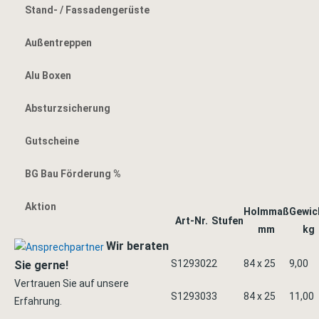
Stand- / Fassadengerüste
Außentreppen
Alu Boxen
Absturzsicherung
Gutscheine
BG Bau Förderung %
Aktion
Holmmaß
Gewic
Art-Nr.
Stufen
mm
kg
Wir beraten
S129302
2
84 x 25
9,00
Sie gerne!
Vertrauen Sie auf unsere
S129303
3
84 x 25
11,00
Erfahrung.