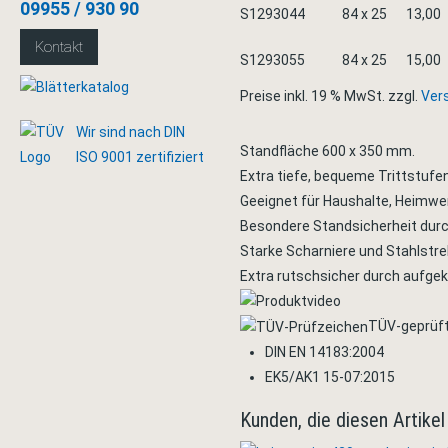
09955 / 930 90
S129304
4
84 x 25
13,00
Kontakt
S129305
5
84 x 25
15,00
Preise inkl. 19 % MwSt. zzgl.
Ver
Wir sind nach DIN
Standfläche 600 x 350 mm.
ISO 9001 zertifiziert
Extra tiefe, bequeme Trittstufe
Geeignet für Haushalte, Heimwer
Besondere Standsicherheit dur
Starke Scharniere und Stahlstre
Extra rutschsicher durch aufgek
TÜV-geprüf
DIN EN 14183:2004
EK5/AK1 15-07:2015
Kunden, die diesen Artikel