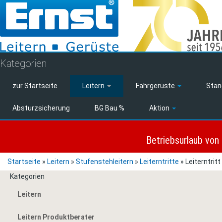
Kategorien
zur Startseite
Leitern
Fahrgerüste
Stan
Absturzsicherung
BG Bau %
Aktion
Betriebsurlaub von
Startseite
»
Leitern
»
Stufenstehleitern
»
Leiterntritte
»
Leiterntrit
Kategorien
Leitern
Leitern Produktberater