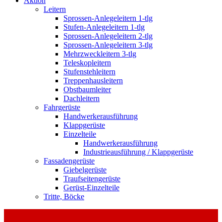
Aktion
Leitern
Sprossen-Anlegeleitern 1-tlg
Stufen-Anlegeleitern 1-tlg
Sprossen-Anlegeleitern 2-tlg
Sprossen-Anlegeleitern 3-tlg
Mehrzweckleitern 3-tlg
Teleskopleitern
Stufenstehleitern
Treppenhausleitern
Obstbaumleiter
Dachleitern
Fahrgerüste
Handwerkerausführung
Klappgerüste
Einzelteile
Handwerkerausführung
Industrieausführung / Klappgerüste
Fassadengerüste
Giebelgerüste
Traufseitengerüste
Gerüst-Einzelteile
Tritte, Böcke