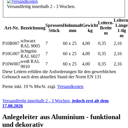
Versandfertig innerhalb 2 - 3 Wochen.
Leitern
Leitern-
Sprossen
Holmmaß
Gewicht
Länge
Art-Nr.
Bezeichnung
Breite
Stück
mm
kg
1-tlg
m
m
schwarz
P10B007
7
60 x 25
4,00
0,35
2,16
RAL 9005
lichtgrün
P10G007
7
60 x 25
4,00
0,35
2,16
RAL 6027
weiß RAL
P10W007
7
60 x 25
4,00
0,35
2,16
9010
Diese Leitern erfüllen die Anforderungen für den gewerblichen
Gebrauch nach dem aktuellen Stand der Norm EN 131
Preise inkl. 19 % MwSt. zzgl.
Versandkosten
Versandfertig innerhalb 2 - 3 Wochen,
jedoch erst ab dem
17.08.2026
Anlegeleiter aus Aluminium - funktional
und dekorativ