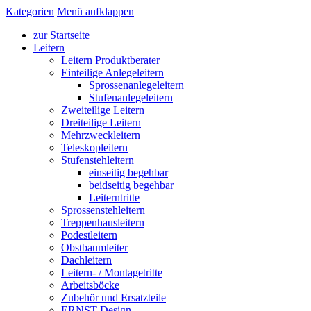
Kategorien
Menü aufklappen
zur Startseite
Leitern
Leitern Produktberater
Einteilige Anlegeleitern
Sprossenanlegeleitern
Stufenanlegeleitern
Zweiteilige Leitern
Dreiteilige Leitern
Mehrzweckleitern
Teleskopleitern
Stufenstehleitern
einseitig begehbar
beidseitig begehbar
Leiterntritte
Sprossenstehleitern
Treppenhausleitern
Podestleitern
Obstbaumleiter
Dachleitern
Leitern- / Montagetritte
Arbeitsböcke
Zubehör und Ersatzteile
ERNST Design