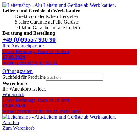
Leitern und Gerüste ab Werk kaufen
Direkt vom deutschen Hersteller
5 Jahre Garantie auf alle Gerüste
10 Jahre Garantie auf alle Leitern
Beratung und Bestellung
+49 (0)9955 / 930 90
Ihre Ansprechpartner
Unser Beratungs-Team ist ab dem
17.08.2026
wieder persönlich für Sie da.
Öffnungszeiten
Suchfeld für Produkte
Warenkorb
Ihr Warenkorb ist leer.
Warenkorb
Unser Beratungs-Team ist ab dem
17.08.2026
wieder persönlich für Sie da.
mehr Infos
Anrufen
Zum Warenkorb