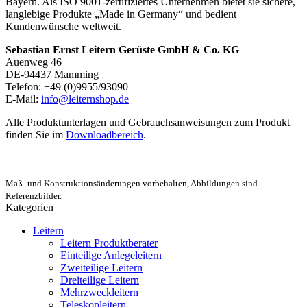
Bayern. Als ISO 9001-zertifiziertes Unternehmen bietet sie sichere,
langlebige Produkte „Made in Germany“ und bedient
Kundenwünsche weltweit.
Sebastian Ernst Leitern Gerüste GmbH & Co. KG
Auenweg 46
DE-94437 Mamming
Telefon: +49 (0)9955/93090
E-Mail:
info@leiternshop.de
Alle Produktunterlagen und Gebrauchsanweisungen zum Produkt
finden Sie im
Downloadbereich
.
Maß- und Konstruktionsänderungen vorbehalten, Abbildungen sind
Referenzbilder.
Kategorien
Leitern
Leitern Produktberater
Einteilige Anlegeleitern
Zweiteilige Leitern
Dreiteilige Leitern
Mehrzweckleitern
Teleskopleitern