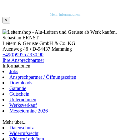
Wir nutzen Trusted Shops als unabhängigen Dienstleister für die Einholung von
Bewertungen. Trusted Shops hat Maßnahmen getroffen, um sicherzustellen, dass es es sich
um echte Bewertungen handelt.
Mehr Informationen.
×
Sebastian ERNST
Leitern & Gerüste GmbH & Co. KG
Auenweg 46 • D-94437 Mamming
+49(0)9955 / 930 90
Ihre Ansprechpartner
Informationen
Jobs
Ansprechpartner / Öffnungszeiten
Downloads
Garantie
Gutschein
Unternehmen
Werksverkauf
Messetermine 2026
Login
Mehr über...
Datenschutz
Widerrufsrecht
Widerruf erklären