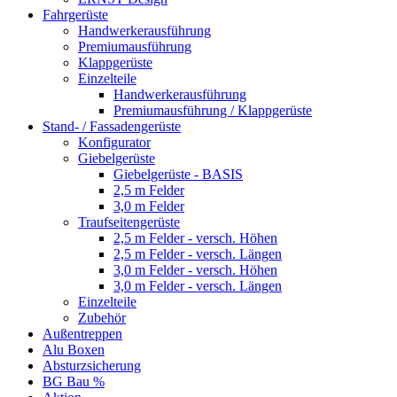
Fahrgerüste
Handwerkerausführung
Premiumausführung
Klappgerüste
Einzelteile
Handwerkerausführung
Premiumausführung / Klappgerüste
Stand- / Fassadengerüste
Konfigurator
Giebelgerüste
Giebelgerüste - BASIS
2,5 m Felder
3,0 m Felder
Traufseitengerüste
2,5 m Felder - versch. Höhen
2,5 m Felder - versch. Längen
3,0 m Felder - versch. Höhen
3,0 m Felder - versch. Längen
Einzelteile
Zubehör
Außentreppen
Alu Boxen
Absturzsicherung
BG Bau %