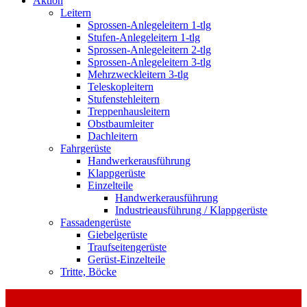
Aktion
Leitern
Sprossen-Anlegeleitern 1-tlg
Stufen-Anlegeleitern 1-tlg
Sprossen-Anlegeleitern 2-tlg
Sprossen-Anlegeleitern 3-tlg
Mehrzweckleitern 3-tlg
Teleskopleitern
Stufenstehleitern
Treppenhausleitern
Obstbaumleiter
Dachleitern
Fahrgerüste
Handwerkerausführung
Klappgerüste
Einzelteile
Handwerkerausführung
Industrieausführung / Klappgerüste
Fassadengerüste
Giebelgerüste
Traufseitengerüste
Gerüst-Einzelteile
Tritte, Böcke