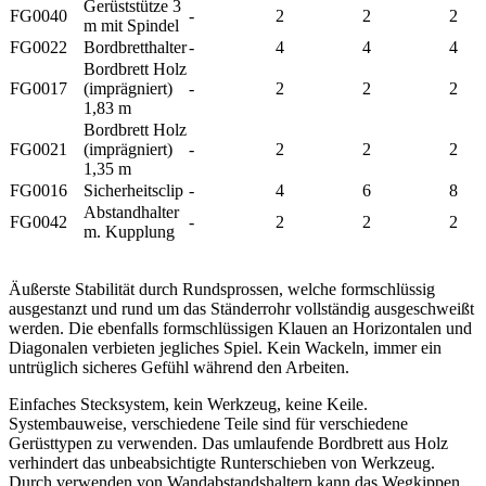
Gerüststütze 3
FG0040
-
2
2
2
m mit Spindel
FG0022
Bordbretthalter
-
4
4
4
Bordbrett Holz
FG0017
(imprägniert)
-
2
2
2
1,83 m
Bordbrett Holz
FG0021
(imprägniert)
-
2
2
2
1,35 m
FG0016
Sicherheitsclip
-
4
6
8
Abstandhalter
FG0042
-
2
2
2
m. Kupplung
Äußerste Stabilität durch Rundsprossen, welche formschlüssig
ausgestanzt und rund um das Ständerrohr vollständig ausgeschweißt
werden. Die ebenfalls formschlüssigen Klauen an Horizontalen und
Diagonalen verbieten jegliches Spiel. Kein Wackeln, immer ein
untrüglich sicheres Gefühl während den Arbeiten.
Einfaches Stecksystem, kein Werkzeug, keine Keile.
Systembauweise, verschiedene Teile sind für verschiedene
Gerüsttypen zu verwenden. Das umlaufende Bordbrett aus Holz
verhindert das unbeabsichtigte Runterschieben von Werkzeug.
Durch verwenden von Wandabstandshaltern kann das Wegkippen