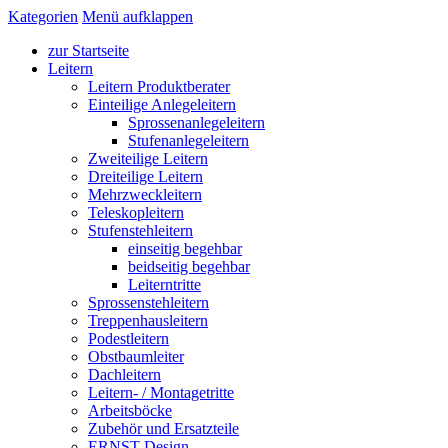
Kategorien
Menü aufklappen
zur Startseite
Leitern
Leitern Produktberater
Einteilige Anlegeleitern
Sprossenanlegeleitern
Stufenanlegeleitern
Zweiteilige Leitern
Dreiteilige Leitern
Mehrzweckleitern
Teleskopleitern
Stufenstehleitern
einseitig begehbar
beidseitig begehbar
Leiterntritte
Sprossenstehleitern
Treppenhausleitern
Podestleitern
Obstbaumleiter
Dachleitern
Leitern- / Montagetritte
Arbeitsböcke
Zubehör und Ersatzteile
ERNST Design