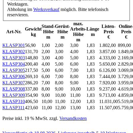
Werktagen.
Abholung im
Werksverkauf
möglich. Bitte telefonisch
reservieren.
max.
Stand-
Gerüst-
Listen-
Online
Gewicht
Arbeits-
Länge
Art-Nr.
Höhe
Höhe
Preis
Preis
kg
Höhe
m
m
m
€
€
m
KLASP301
56,90
1,00
2,00
3,00
1,83
1.802,00
899,00
KLASP302
131,70
2,00
3,00
4,00
1,83
3.857,00
1.849,0
KLASP303
148,80
3,00
4,00
5,00
1,83
4.333,00
2.169,0
KLASP304
200,40
4,00
5,00
6,00
1,83
5.650,00
2.829,0
KLASP305
217,50
5,00
6,00
7,00
1,83
6.126,00
3.069,0
KLASP306
269,10
6,00
7,00
8,00
1,83
7.444,00
3.729,0
KLASP307
286,20
7,00
8,00
9,00
1,83
7.920,00
3.959,0
KLASP308
337,80
8,00
9,00
10,00
1,83
9.237,00
4.619,0
KLASP309
354,90
9,00
10,00
11,00
1,83
9.713,00
4.859,0
KLASP310
406,50
10,00
11,00
12,00
1,83
11.031,00
5.519,0
KLASP311
423,60
11,00
12,00
13,00
1,83
11.507,00
5.759,0
Preise inkl. 19 % MwSt. zzgl.
Versandkosten