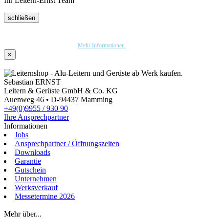
Ihr Leitern-Ernst Team
schließen
Wir nutzen Trusted Shops als unabhängigen Dienstleister für die Einholung von
Bewertungen. Trusted Shops hat Maßnahmen getroffen, um sicherzustellen, dass es es sich
um echte Bewertungen handelt.
Mehr Informationen.
×
Sebastian ERNST
Leitern & Gerüste GmbH & Co. KG
Auenweg 46 • D-94437 Mamming
+49(0)9955 / 930 90
Ihre Ansprechpartner
Informationen
Jobs
Ansprechpartner / Öffnungszeiten
Downloads
Garantie
Gutschein
Unternehmen
Werksverkauf
Messetermine 2026
Login
Mehr über...