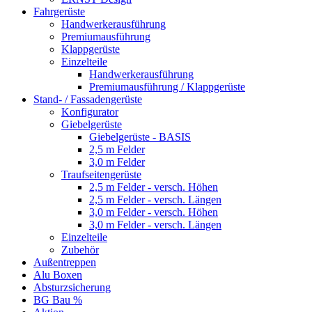
Fahrgerüste
Handwerkerausführung
Premiumausführung
Klappgerüste
Einzelteile
Handwerkerausführung
Premiumausführung / Klappgerüste
Stand- / Fassadengerüste
Konfigurator
Giebelgerüste
Giebelgerüste - BASIS
2,5 m Felder
3,0 m Felder
Traufseitengerüste
2,5 m Felder - versch. Höhen
2,5 m Felder - versch. Längen
3,0 m Felder - versch. Höhen
3,0 m Felder - versch. Längen
Einzelteile
Zubehör
Außentreppen
Alu Boxen
Absturzsicherung
BG Bau %