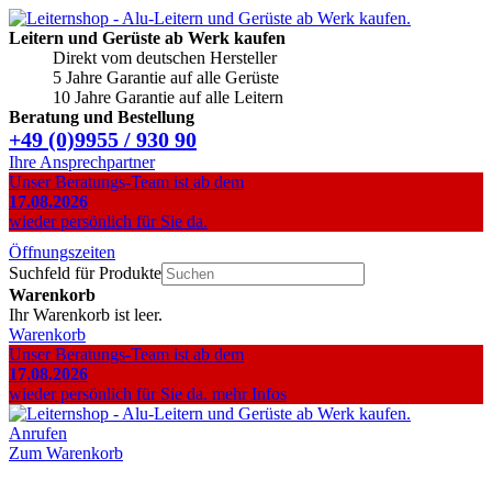
Leitern und Gerüste ab Werk kaufen
Direkt vom deutschen Hersteller
5 Jahre Garantie auf alle Gerüste
10 Jahre Garantie auf alle Leitern
Beratung und Bestellung
+49 (0)9955 / 930 90
Ihre Ansprechpartner
Unser Beratungs-Team ist ab dem
17.08.2026
wieder persönlich für Sie da.
Öffnungszeiten
Suchfeld für Produkte
Warenkorb
Ihr Warenkorb ist leer.
Warenkorb
Unser Beratungs-Team ist ab dem
17.08.2026
wieder persönlich für Sie da.
mehr Infos
Anrufen
Zum Warenkorb