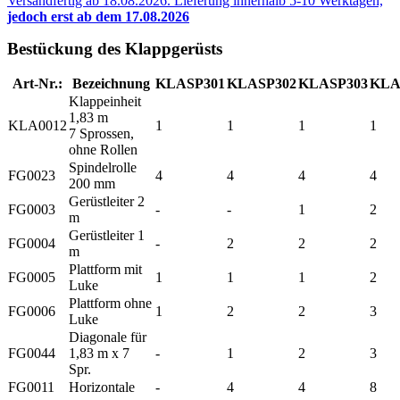
Versandfertig ab 18.08.2026. Lieferung innerhalb 5-10 Werktagen,
jedoch erst ab dem 17.08.2026
Bestückung des Klappgerüsts
Art-Nr.:
Bezeichnung
KLASP301
KLASP302
KLASP303
KLA
Klappeinheit
1,83 m
KLA0012
1
1
1
1
7 Sprossen,
ohne Rollen
Spindelrolle
FG0023
4
4
4
4
200 mm
Gerüstleiter 2
FG0003
-
-
1
2
m
Gerüstleiter 1
FG0004
-
2
2
2
m
Plattform mit
FG0005
1
1
1
2
Luke
Plattform ohne
FG0006
1
2
2
3
Luke
Diagonale für
FG0044
1,83 m x 7
-
1
2
3
Spr.
FG0011
Horizontale
-
4
4
8