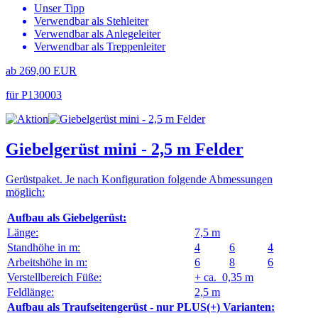
Unser Tipp
Verwendbar als Stehleiter
Verwendbar als Anlegeleiter
Verwendbar als Treppenleiter
ab 269,00 EUR
für P130003
Giebelgerüst mini - 2,5 m Felder
Gerüstpaket. Je nach Konfiguration folgende Abmessungen
möglich:
Aufbau als Giebelgerüst:
Länge:
7,5 m
Standhöhe in m:
4
6
4
Arbeitshöhe in m:
6
8
6
Verstellbereich Füße:
+ ca. 0,35 m
Feldlänge:
2,5 m
Aufbau als Traufseitengerüst - nur PLUS(+) Varianten: