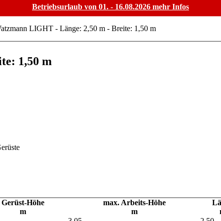
Betriebsurlaub von 01. - 16.08.2026
mehr Infos
atzmann LIGHT - Länge: 2,50 m - Breite: 1,50 m
te: 1,50 m
Gerüst-Höhe
max. Arbeits-Höhe
Lä
m
m
3,05
2,50