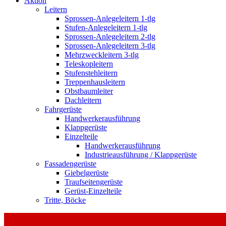
Aktion
Leitern
Sprossen-Anlegeleitern 1-tlg
Stufen-Anlegeleitern 1-tlg
Sprossen-Anlegeleitern 2-tlg
Sprossen-Anlegeleitern 3-tlg
Mehrzweckleitern 3-tlg
Teleskopleitern
Stufenstehleitern
Treppenhausleitern
Obstbaumleiter
Dachleitern
Fahrgerüste
Handwerkerausführung
Klappgerüste
Einzelteile
Handwerkerausführung
Industrieausführung / Klappgerüste
Fassadengerüste
Giebelgerüste
Traufseitengerüste
Gerüst-Einzelteile
Tritte, Böcke