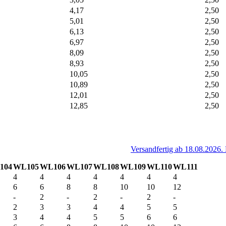
4,17
2,50
5,01
2,50
6,13
2,50
6,97
2,50
8,09
2,50
8,93
2,50
10,05
2,50
10,89
2,50
12,01
2,50
12,85
2,50
Versandfertig ab 18.08.2026.
104
WL105
WL106
WL107
WL108
WL109
WL110
WL111
4
4
4
4
4
4
4
6
6
8
8
10
10
12
-
2
-
2
-
2
-
2
3
3
4
4
5
5
3
4
4
5
5
6
6