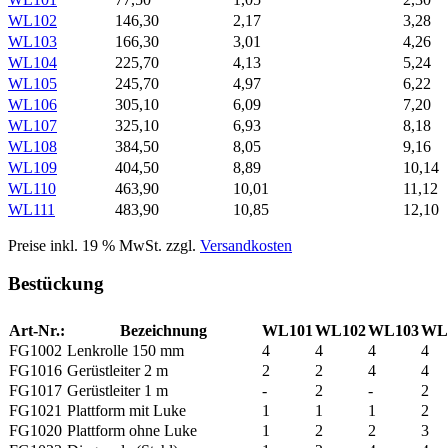
WL102
146,30
2,17
3,28
WL103
166,30
3,01
4,26
WL104
225,70
4,13
5,24
WL105
245,70
4,97
6,22
WL106
305,10
6,09
7,20
WL107
325,10
6,93
8,18
WL108
384,50
8,05
9,16
WL109
404,50
8,89
10,14
WL110
463,90
10,01
11,12
WL111
483,90
10,85
12,10
Preise inkl. 19 % MwSt. zzgl.
Versandkosten
Bestückung
Art-Nr.:
Bezeichnung
WL101
WL102
WL103
WL
FG1002
Lenkrolle 150 mm
4
4
4
4
FG1016
Gerüstleiter 2 m
2
2
4
4
FG1017
Gerüstleiter 1 m
-
2
-
2
FG1021
Plattform mit Luke
1
1
1
2
FG1020
Plattform ohne Luke
1
2
2
3