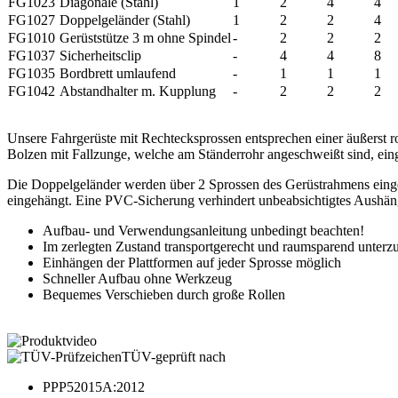
FG1023
Diagonale (Stahl)
1
2
4
4
FG1027
Doppelgeländer (Stahl)
1
2
2
4
FG1010
Gerüststütze 3 m ohne Spindel
-
2
2
2
FG1037
Sicherheitsclip
-
4
4
8
FG1035
Bordbrett umlaufend
-
1
1
1
FG1042
Abstandhalter m. Kupplung
-
2
2
2
Unsere Fahrgerüste mit Rechtecksprossen entsprechen einer äußerst 
Bolzen mit Fallzunge, welche am Ständerrohr angeschweißt sind, ein
Die Doppelgeländer werden über 2 Sprossen des Gerüstrahmens eingeh
eingehängt. Eine PVC-Sicherung verhindert unbeabsichtigtes Aushän
Aufbau- und Verwendungsanleitung unbedingt beachten!
Im zerlegten Zustand transportgerecht und raumsparend unterz
Einhängen der Plattformen auf jeder Sprosse möglich
Schneller Aufbau ohne Werkzeug
Bequemes Verschieben durch große Rollen
TÜV-geprüft nach
PPP52015A:2012