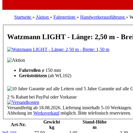
Startseite
»
Aktion
»
Fahrgerüste
»
Handwerkerausführung
»
W
Watzmann LIGHT - Länge: 2,50 m - Brei
Fahrrollen
ø 150 mm
Gerüststützen
(ab WL102)
2 % Rabatt
bei PayPal oder Vorkasse
Versandfertig ab 18.08.2026. Lieferung innerhalb 5-10 Werktagen.
Abholung im
Werksverkauf
möglich. Bitte telefonisch reservieren.
Gewicht
Stand-Höhe
Art-Nr.
kg
m
WL101
77,50
1,05
2,30