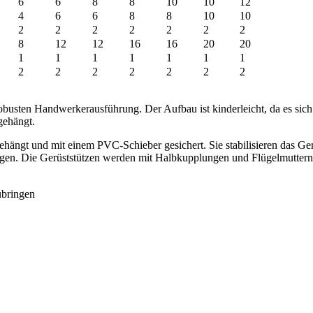
6
6
8
8
10
10
12
4
6
6
8
8
10
10
2
2
2
2
2
2
2
8
12
12
16
16
20
20
1
1
1
1
1
1
1
2
2
2
2
2
2
2
robusten Handwerkerausführung. Der Aufbau ist kinderleicht, da es si
gehängt.
ängt und mit einem PVC-Schieber gesichert. Sie stabilisieren das Ger
gen. Die Gerüststützen werden mit Halbkupplungen und Flügelmuttern 
ubringen