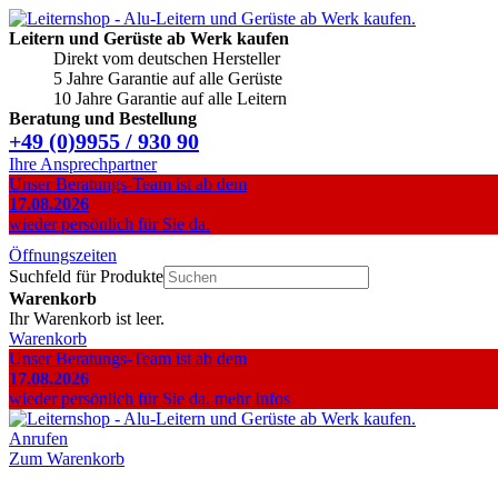
Leitern und Gerüste ab Werk kaufen
Direkt vom deutschen Hersteller
5 Jahre Garantie auf alle Gerüste
10 Jahre Garantie auf alle Leitern
Beratung und Bestellung
+49 (0)9955 / 930 90
Ihre Ansprechpartner
Unser Beratungs-Team ist ab dem
17.08.2026
wieder persönlich für Sie da.
Öffnungszeiten
Suchfeld für Produkte
Warenkorb
Ihr Warenkorb ist leer.
Warenkorb
Unser Beratungs-Team ist ab dem
17.08.2026
wieder persönlich für Sie da.
mehr Infos
Anrufen
Zum Warenkorb