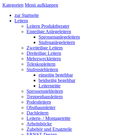
Kategorien
Menü aufklappen
zur Startseite
Leitern
Leitern Produktberater
Einteilige Anlegeleitern
Sprossenanlegeleitern
Stufenanlegeleitern
Zweiteilige Leitern
Dreiteilige Leitern
Mehrzweckleitern
Teleskopleitern
Stufenstehleitern
einseitig begehbar
beidseitig begehbar
Leiterntritte
Sprossenstehleitern
Treppenhausleitern
Podestleitern
Obstbaumleiter
Dachleitern
Leitern- / Montagetritte
Arbeitsböcke
Zubehör und Ersatzteile
ERNST Design