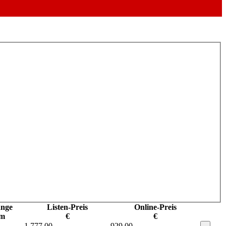
nge
Listen-Preis
Online-Preis
m
€
€
1.777,00
929,00