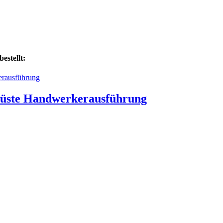
estellt:
erüste Handwerkerausführung