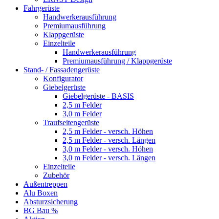
Fahrgerüste
Handwerkerausführung
Premiumausführung
Klappgerüste
Einzelteile
Handwerkerausführung
Premiumausführung / Klappgerüste
Stand- / Fassadengerüste
Konfigurator
Giebelgerüste
Giebelgerüste - BASIS
2,5 m Felder
3,0 m Felder
Traufseitengerüste
2,5 m Felder - versch. Höhen
2,5 m Felder - versch. Längen
3,0 m Felder - versch. Höhen
3,0 m Felder - versch. Längen
Einzelteile
Zubehör
Außentreppen
Alu Boxen
Absturzsicherung
BG Bau %