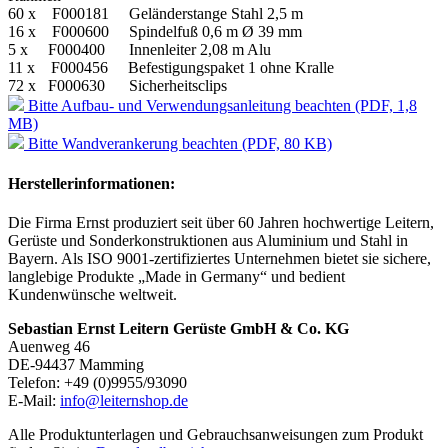
60 x
F000181
Geländerstange Stahl 2,5 m
16 x
F000600
Spindelfuß 0,6 m Ø 39 mm
5 x
F000400
Innenleiter 2,08 m Alu
11 x
F000456
Befestigungspaket 1 ohne Kralle
72 x
F000630
Sicherheitsclips
Bitte Aufbau- und Verwendungsanleitung beachten (PDF, 1,8
MB)
Bitte Wandverankerung beachten (PDF, 80 KB)
Herstellerinformationen:
Die Firma Ernst produziert seit über 60 Jahren hochwertige Leitern,
Gerüste und Sonderkonstruktionen aus Aluminium und Stahl in
Bayern. Als ISO 9001-zertifiziertes Unternehmen bietet sie sichere,
langlebige Produkte „Made in Germany“ und bedient
Kundenwünsche weltweit.
Sebastian Ernst Leitern Gerüste GmbH & Co. KG
Auenweg 46
DE-94437 Mamming
Telefon: +49 (0)9955/93090
E-Mail:
info@leiternshop.de
Alle Produktunterlagen und Gebrauchsanweisungen zum Produkt