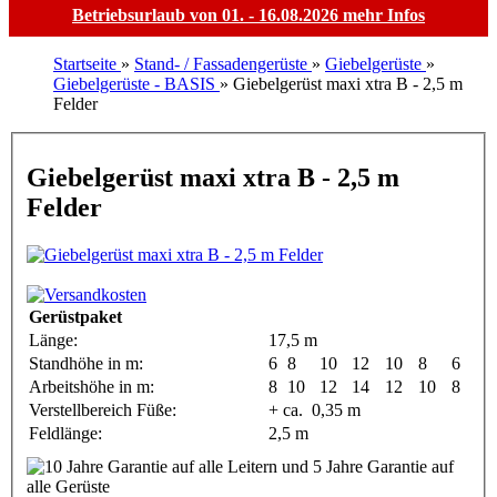
Betriebsurlaub von 01. - 16.08.2026
mehr Infos
Startseite
»
Stand- / Fassadengerüste
»
Giebelgerüste
»
Giebelgerüste - BASIS
»
Giebelgerüst maxi xtra B - 2,5 m
Felder
Giebelgerüst maxi xtra B - 2,5 m
Felder
Gerüstpaket
Länge:
17,5 m
Standhöhe in m:
6
8
10
12
10
8
6
Arbeitshöhe in m:
8
10
12
14
12
10
8
Verstellbereich Füße:
+ ca. 0,35 m
Feldlänge:
2,5 m