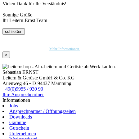
Vielen Dank für Ihr Verständnis!
Sonnige Grüße
Ihr Leitern-Ernst Team
schließen
Wir nutzen Trusted Shops als unabhängigen Dienstleister für die Einholung von
Bewertungen. Trusted Shops hat Maßnahmen getroffen, um sicherzustellen, dass es es sich
um echte Bewertungen handelt.
Mehr Informationen.
×
Sebastian ERNST
Leitern & Gerüste GmbH & Co. KG
Auenweg 46 • D-94437 Mamming
+49(0)9955 / 930 90
Ihre Ansprechpartner
Informationen
Jobs
Ansprechpartner / Öffnungszeiten
Downloads
Garantie
Gutschein
Unternehmen