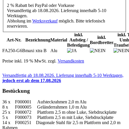
2 % Rabatt
bei PayPal oder Vorkasse
Versandfertig ab 18.08.2026. Lieferung innerhalb 5-10
Werktagen.
Abholung im
Werksverkauf
möglich. Bitte telefonisch
reservieren.
inkl.
inkl. 
inkl.
Art-Nr.
Bezeichnung
Material
Aufstieg /
Umb
Bordbretter
Befestigung
Traufse
FA250-G6B
maxi xtra B
Alu
Preise inkl. 19 % MwSt. zzgl.
Versandkosten
Versandfertig ab 18.08.2026. Lieferung innerhalb 5-10 Werktagen,
jedoch erst ab dem 17.08.2026
Bestückung
36 x
F000001
Aufsteckrahmen 2,0 m Alu
8 x
F000005
Geländerrahmen 1,0 m Alu
25 x
F000072
Plattform 2,5 m ohne Luke, Siebdruckplatte
5 x
F000073
Plattform 2,5 m mit Luke, Siebdruckplatte
14 x F000251 Diagonale Stahl für 2,5 m Plattform und 2,0 m
Rahmen