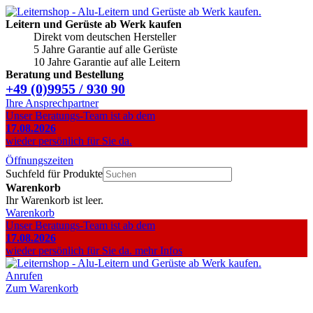
Leitern und Gerüste ab Werk kaufen
Direkt vom deutschen Hersteller
5 Jahre Garantie auf alle Gerüste
10 Jahre Garantie auf alle Leitern
Beratung und Bestellung
+49 (0)9955 / 930 90
Ihre Ansprechpartner
Unser Beratungs-Team ist ab dem
17.08.2026
wieder persönlich für Sie da.
Öffnungszeiten
Suchfeld für Produkte
Warenkorb
Ihr Warenkorb ist leer.
Warenkorb
Unser Beratungs-Team ist ab dem
17.08.2026
wieder persönlich für Sie da.
mehr Infos
Anrufen
Zum Warenkorb