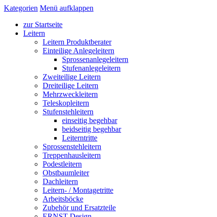
Kategorien
Menü aufklappen
zur Startseite
Leitern
Leitern Produktberater
Einteilige Anlegeleitern
Sprossenanlegeleitern
Stufenanlegeleitern
Zweiteilige Leitern
Dreiteilige Leitern
Mehrzweckleitern
Teleskopleitern
Stufenstehleitern
einseitig begehbar
beidseitig begehbar
Leiterntritte
Sprossenstehleitern
Treppenhausleitern
Podestleitern
Obstbaumleiter
Dachleitern
Leitern- / Montagetritte
Arbeitsböcke
Zubehör und Ersatzteile
ERNST Design