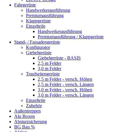
Fahrgerüste
Handwerkerausführung
Premiumausführung
Klappgerüste
Einzelteile
Handwerkerausführung
Premiumausführung / Klappgerüste
Stand- / Fassadengerüste
Konfigurator
Giebelgerüste
Giebelgerüste - BASIS
2,5 m Felder
3,0 m Felder
Traufseitengerüste
2,5 m Felder - versch. Höhen
2,5 m Felder - versch. Längen
3,0 m Felder - versch. Höhen
3,0 m Felder - versch. Längen
Einzelteile
Zubehör
Außentreppen
Alu Boxen
Absturzsicherung
BG Bau %