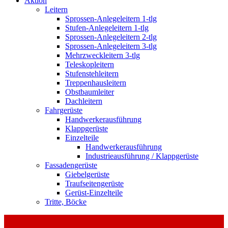
Aktion
Leitern
Sprossen-Anlegeleitern 1-tlg
Stufen-Anlegeleitern 1-tlg
Sprossen-Anlegeleitern 2-tlg
Sprossen-Anlegeleitern 3-tlg
Mehrzweckleitern 3-tlg
Teleskopleitern
Stufenstehleitern
Treppenhausleitern
Obstbaumleiter
Dachleitern
Fahrgerüste
Handwerkerausführung
Klappgerüste
Einzelteile
Handwerkerausführung
Industrieausführung / Klappgerüste
Fassadengerüste
Giebelgerüste
Traufseitengerüste
Gerüst-Einzelteile
Tritte, Böcke