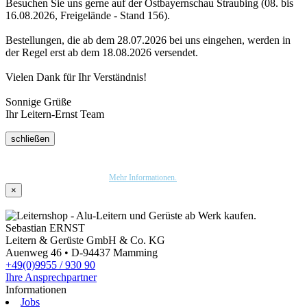
Besuchen Sie uns gerne auf der Ostbayernschau Straubing (08. bis
16.08.2026, Freigelände - Stand 156).
Bestellungen, die ab dem 28.07.2026 bei uns eingehen, werden in
der Regel erst ab dem 18.08.2026 versendet.
Vielen Dank für Ihr Verständnis!
Sonnige Grüße
Ihr Leitern-Ernst Team
schließen
Wir nutzen Trusted Shops als unabhängigen Dienstleister für die Einholung von
Bewertungen. Trusted Shops hat Maßnahmen getroffen, um sicherzustellen, dass es es sich
um echte Bewertungen handelt.
Mehr Informationen.
×
Sebastian ERNST
Leitern & Gerüste GmbH & Co. KG
Auenweg 46 • D-94437 Mamming
+49(0)9955 / 930 90
Ihre Ansprechpartner
Informationen
Jobs