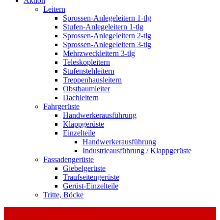
Aktion
Leitern
Sprossen-Anlegeleitern 1-tlg
Stufen-Anlegeleitern 1-tlg
Sprossen-Anlegeleitern 2-tlg
Sprossen-Anlegeleitern 3-tlg
Mehrzweckleitern 3-tlg
Teleskopleitern
Stufenstehleitern
Treppenhausleitern
Obstbaumleiter
Dachleitern
Fahrgerüste
Handwerkerausführung
Klappgerüste
Einzelteile
Handwerkerausführung
Industrieausführung / Klappgerüste
Fassadengerüste
Giebelgerüste
Traufseitengerüste
Gerüst-Einzelteile
Tritte, Böcke