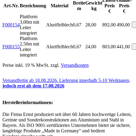
Listen-
Online-
Breite
Gewicht
Art-Nr.
Bezeichnung
Material
Preis
Preis
m
kg
€
€
Plattform
3,00m mit
F000154
Aluriffelblech
0,67
28,00
892,00
490,00
Leiter
integriert
Plattform
2,50m mit
F000155
Aluriffelblech
0,67
24,00
803,00
441,00
Leiter
integriert
Preise inkl. 19 % MwSt. zzgl.
Versandkosten
Versandfertig ab 18.08.2026. Lieferung innerhalb 5-10 Werktagen,
jedoch erst ab dem 17.08.2026
Herstellerinformationen:
Die Firma Ernst produziert seit über 60 Jahren hochwertige Leitern,
Gerüste und Sonderkonstruktionen aus Aluminium und Stahl in
Bayern. Als ISO 9001-zertifiziertes Unternehmen bietet sie sichere,
langlebige Produkte „Made in Germany“ und bedient