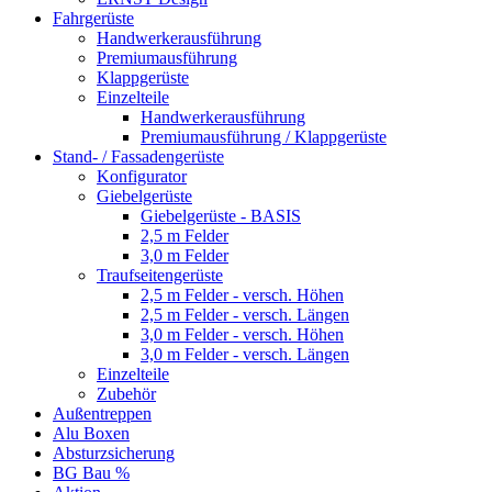
Fahrgerüste
Handwerkerausführung
Premiumausführung
Klappgerüste
Einzelteile
Handwerkerausführung
Premiumausführung / Klappgerüste
Stand- / Fassadengerüste
Konfigurator
Giebelgerüste
Giebelgerüste - BASIS
2,5 m Felder
3,0 m Felder
Traufseitengerüste
2,5 m Felder - versch. Höhen
2,5 m Felder - versch. Längen
3,0 m Felder - versch. Höhen
3,0 m Felder - versch. Längen
Einzelteile
Zubehör
Außentreppen
Alu Boxen
Absturzsicherung
BG Bau %