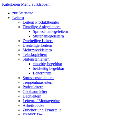
Kategorien
Menü aufklappen
zur Startseite
Leitern
Leitern Produktberater
Einteilige Anlegeleitern
Sprossenanlegeleitern
Stufenanlegeleitern
Zweiteilige Leitern
Dreiteilige Leitern
Mehrzweckleitern
Teleskopleitern
Stufenstehleitern
einseitig begehbar
beidseitig begehbar
Leiterntritte
Sprossenstehleitern
Treppenhausleitern
Podestleitern
Obstbaumleiter
Dachleitern
Leitern- / Montagetritte
Arbeitsböcke
Zubehör und Ersatzteile
ERNST Design