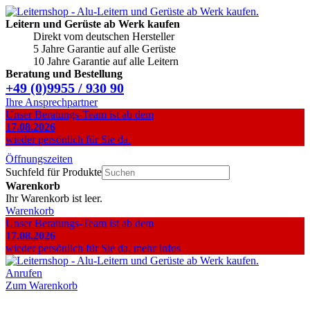
Leitern und Gerüste ab Werk kaufen
Direkt vom deutschen Hersteller
5 Jahre Garantie auf alle Gerüste
10 Jahre Garantie auf alle Leitern
Beratung und Bestellung
+49 (0)9955 / 930 90
Ihre Ansprechpartner
Unser Beratungs-Team ist ab dem
17.08.2026
wieder persönlich für Sie da.
Öffnungszeiten
Suchfeld für Produkte
Warenkorb
Ihr Warenkorb ist leer.
Warenkorb
Unser Beratungs-Team ist ab dem
17.08.2026
wieder persönlich für Sie da.
mehr Infos
Anrufen
Zum Warenkorb