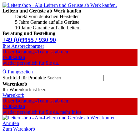
Leitern und Gerüste ab Werk kaufen
Direkt vom deutschen Hersteller
5 Jahre Garantie auf alle Gerüste
10 Jahre Garantie auf alle Leitern
Beratung und Bestellung
+49 (0)9955 / 930 90
Ihre Ansprechpartner
Unser Beratungs-Team ist ab dem
17.08.2026
wieder persönlich für Sie da.
Öffnungszeiten
Suchfeld für Produkte
Warenkorb
Ihr Warenkorb ist leer.
Warenkorb
Unser Beratungs-Team ist ab dem
17.08.2026
wieder persönlich für Sie da.
mehr Infos
Anrufen
Zum Warenkorb