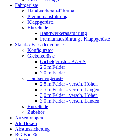
Fahrgerüste
Handwerkerausführung
Premiumausführung
Klappgerüste
Einzelteile
Handwerkerausführung
Premiumausführung / Klappgerüste
Stand- / Fassadengerüste
Konfigurator
Giebelgerüste
Giebelgerüste - BASIS
2,5 m Felder
3,0 m Felder
Traufseitengerüste
2,5 m Felder - versch. Höhen
2,5 m Felder - versch. Längen
3,0 m Felder - versch. Höhen
3,0 m Felder - versch. Längen
Einzelteile
Zubehör
Außentreppen
Alu Boxen
Absturzsicherung
BG Bau %