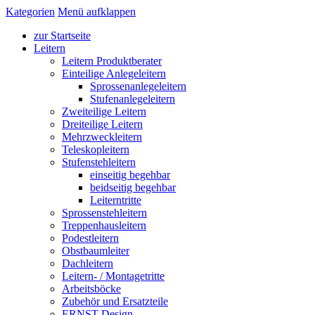
Kategorien
Menü aufklappen
zur Startseite
Leitern
Leitern Produktberater
Einteilige Anlegeleitern
Sprossenanlegeleitern
Stufenanlegeleitern
Zweiteilige Leitern
Dreiteilige Leitern
Mehrzweckleitern
Teleskopleitern
Stufenstehleitern
einseitig begehbar
beidseitig begehbar
Leiterntritte
Sprossenstehleitern
Treppenhausleitern
Podestleitern
Obstbaumleiter
Dachleitern
Leitern- / Montagetritte
Arbeitsböcke
Zubehör und Ersatzteile
ERNST Design