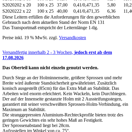
S202020
2 x 20
100 x 25
37,00
0,41/0,47
1,35
5,80
10,2
S202022
2 x 22
100 x 25
40,00
0,41/0,47
1,35
6,36
11,4
Diese Leitern erfüllen die Anforderungen für den gewerblichen
Gebrauch nach dem aktuellen Stand der Norm EN 131
Das Transportmaß entspricht der Leiternlänge 1-tlg.
Preise inkl. 19 % MwSt. zzgl.
Versandkosten
Versandfertig innerhalb 2 - 3 Wochen,
jedoch erst ab dem
17.08.2026
Das Oberteil kann nicht einzeln genutzt werden.
Durch Stege an der Holminnenseite, größere Sprossen und mehr
Breite wird äußerste Standsicherheit gewährleistet. Zusätzlich
konisch ausgestellt (85cm) für das Extra Maß an Stabilität. Das
Arbeiten wird enorm erleichtert. Kein Wackeln, kein Durchbiegen.
Der auf der Innenseite gestanzte Holm mit 2 Aussteifungsstegen,
garantiert mit seiner verschweißten Sprossen-Holm-Verbindung, ein
Maximum an Stabilität.
Die stranggepressten Aluminium-Rechteckprofile bieten trotz des
geringen Gewichtes ein sehr hohes Maß an Festigkeit.
Der Sprossenabstand liegt bei 28cm.
Aufzustellen im Winkel von ca. 75°.