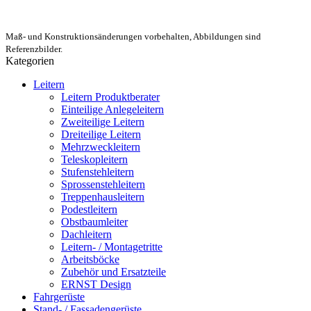
Maß- und Konstruktionsänderungen vorbehalten, Abbildungen sind
Referenzbilder.
Kategorien
Leitern
Leitern Produktberater
Einteilige Anlegeleitern
Zweiteilige Leitern
Dreiteilige Leitern
Mehrzweckleitern
Teleskopleitern
Stufenstehleitern
Sprossenstehleitern
Treppenhausleitern
Podestleitern
Obstbaumleiter
Dachleitern
Leitern- / Montagetritte
Arbeitsböcke
Zubehör und Ersatzteile
ERNST Design
Fahrgerüste
Stand- / Fassadengerüste