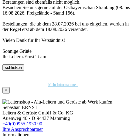
Beratungen sind ebenfalls nicht möglich.
Besuchen Sie uns gerne auf der Ostbayernschau Straubing (08. bis
16.08.2026, Freigelände - Stand 156).
Bestellungen, die ab dem 28.07.2026 bei uns eingehen, werden in
der Regel erst ab dem 18.08.2026 versendet.
Vielen Dank für Ihr Verständnis!
Sonnige Grüße
Ihr Leitern-Ernst Team
schließen
Wir nutzen Trusted Shops als unabhängigen Dienstleister für die Einholung von
Bewertungen. Trusted Shops hat Maßnahmen getroffen, um sicherzustellen, dass es es sich
um echte Bewertungen handelt.
Mehr Informationen.
×
Sebastian ERNST
Leitern & Gerüste GmbH & Co. KG
Auenweg 46 • D-94437 Mamming
+49(0)9955 / 930 90
Ihre Ansprechpartner
Informationen