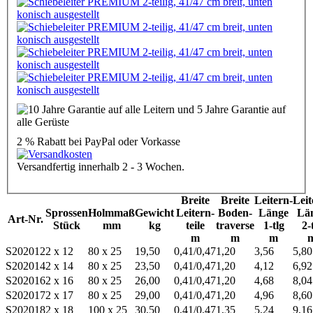
2 % Rabatt
bei PayPal oder Vorkasse
Versandfertig innerhalb 2 - 3 Wochen.
Breite
Breite
Leitern-
Leit
Sprossen
Holmmaß
Gewicht
Leitern­
Boden­
Länge
Lä
Art-Nr.
Stück
mm
kg
teile
traverse
1-tlg
2-
m
m
m
S202012
2 x 12
80 x 25
19,50
0,41/0,47
1,20
3,56
5,80
S202014
2 x 14
80 x 25
23,50
0,41/0,47
1,20
4,12
6,92
S202016
2 x 16
80 x 25
26,00
0,41/0,47
1,20
4,68
8,04
S202017
2 x 17
80 x 25
29,00
0,41/0,47
1,20
4,96
8,60
S202018
2 x 18
100 x 25
30,50
0,41/0,47
1,35
5,24
9,16