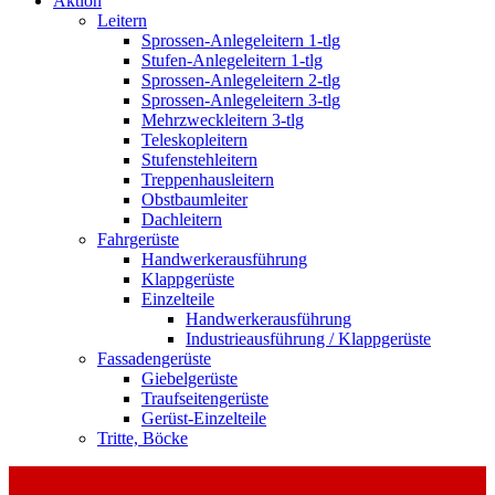
Aktion
Leitern
Sprossen-Anlegeleitern 1-tlg
Stufen-Anlegeleitern 1-tlg
Sprossen-Anlegeleitern 2-tlg
Sprossen-Anlegeleitern 3-tlg
Mehrzweckleitern 3-tlg
Teleskopleitern
Stufenstehleitern
Treppenhausleitern
Obstbaumleiter
Dachleitern
Fahrgerüste
Handwerkerausführung
Klappgerüste
Einzelteile
Handwerkerausführung
Industrieausführung / Klappgerüste
Fassadengerüste
Giebelgerüste
Traufseitengerüste
Gerüst-Einzelteile
Tritte, Böcke