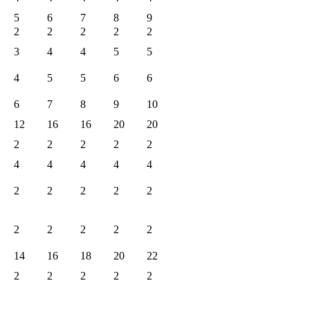
5
6
7
8
9
2
2
2
2
2
3
4
4
5
5
4
5
5
6
6
6
7
8
9
10
12
16
16
20
20
2
2
2
2
2
4
4
4
4
4
2
2
2
2
2
2
2
2
2
2
14
16
18
20
22
2
2
2
2
2