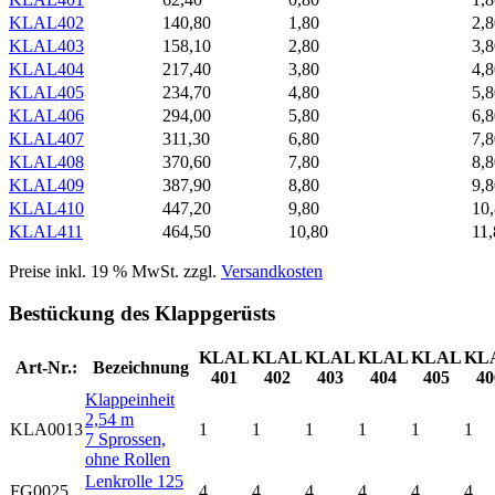
KLAL402
140,80
1,80
2,8
KLAL403
158,10
2,80
3,8
KLAL404
217,40
3,80
4,8
KLAL405
234,70
4,80
5,8
KLAL406
294,00
5,80
6,8
KLAL407
311,30
6,80
7,8
KLAL408
370,60
7,80
8,8
KLAL409
387,90
8,80
9,8
KLAL410
447,20
9,80
10
KLAL411
464,50
10,80
11,
Preise inkl. 19 % MwSt. zzgl.
Versandkosten
Bestückung des Klappgerüsts
KLAL
KLAL
KLAL
KLAL
KLAL
KL
Art-Nr.:
Bezeichnung
401
402
403
404
405
40
Klappeinheit
2,54 m
KLA0013
1
1
1
1
1
1
7 Sprossen,
ohne Rollen
Lenkrolle 125
FG0025
4
4
4
4
4
4