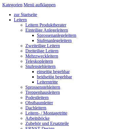
Kategorien
Menü aufklappen
zur Startseite
Leitern
Leitern Produktberater
Einteilige Anlegeleitern
Sprossenanlegeleitern
Stufenanlegeleitern
Zweiteilige Leitern
Dreiteilige Leitern
Mehrzweckleitern
Teleskopleitern
Stufenstehleitern
einseitig begehbar
beidseitig begehbar
Leiterntritte
Sprossenstehleitern
Treppenhausleitern
Podestleitern
Obstbaumleiter
Dachleitern
Leitern- / Montagetritte
Arbeitsböcke
Zubehör und Ersatzteile
ERNST Design