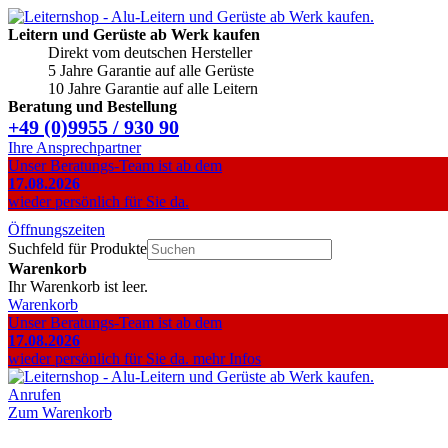
Leitern und Gerüste ab Werk kaufen
Direkt vom deutschen Hersteller
5 Jahre Garantie auf alle Gerüste
10 Jahre Garantie auf alle Leitern
Beratung und Bestellung
+49 (0)9955 / 930 90
Ihre Ansprechpartner
Unser Beratungs-Team ist ab dem
17.08.2026
wieder persönlich für Sie da.
Öffnungszeiten
Suchfeld für Produkte
Warenkorb
Ihr Warenkorb ist leer.
Warenkorb
Unser Beratungs-Team ist ab dem
17.08.2026
wieder persönlich für Sie da.
mehr Infos
Anrufen
Zum Warenkorb