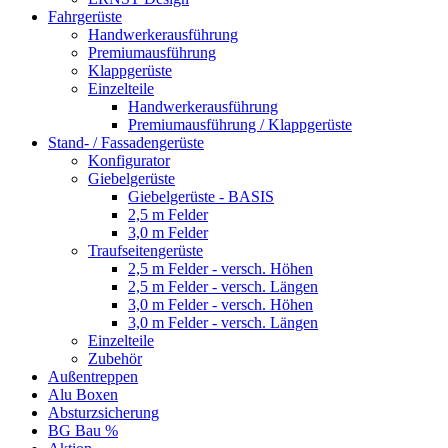
Fahrgerüste
Handwerkerausführung
Premiumausführung
Klappgerüste
Einzelteile
Handwerkerausführung
Premiumausführung / Klappgerüste
Stand- / Fassadengerüste
Konfigurator
Giebelgerüste
Giebelgerüste - BASIS
2,5 m Felder
3,0 m Felder
Traufseitengerüste
2,5 m Felder - versch. Höhen
2,5 m Felder - versch. Längen
3,0 m Felder - versch. Höhen
3,0 m Felder - versch. Längen
Einzelteile
Zubehör
Außentreppen
Alu Boxen
Absturzsicherung
BG Bau %