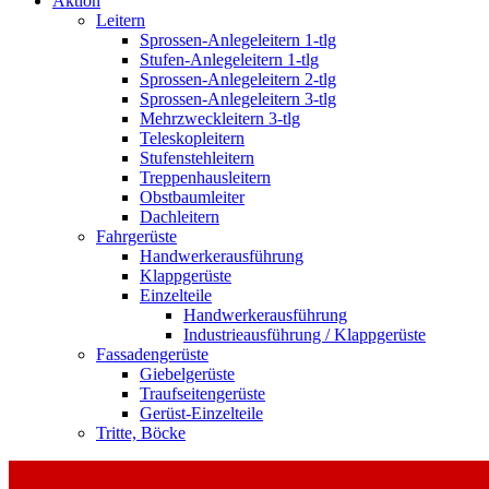
Aktion
Leitern
Sprossen-Anlegeleitern 1-tlg
Stufen-Anlegeleitern 1-tlg
Sprossen-Anlegeleitern 2-tlg
Sprossen-Anlegeleitern 3-tlg
Mehrzweckleitern 3-tlg
Teleskopleitern
Stufenstehleitern
Treppenhausleitern
Obstbaumleiter
Dachleitern
Fahrgerüste
Handwerkerausführung
Klappgerüste
Einzelteile
Handwerkerausführung
Industrieausführung / Klappgerüste
Fassadengerüste
Giebelgerüste
Traufseitengerüste
Gerüst-Einzelteile
Tritte, Böcke