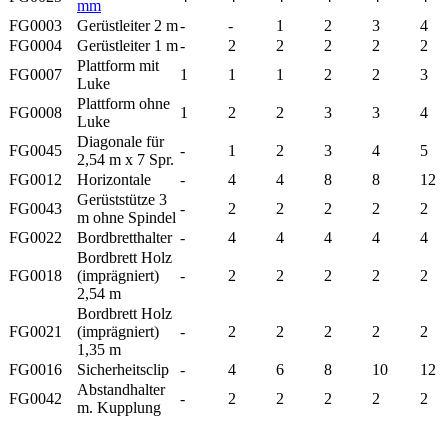
mm
FG0003
Gerüstleiter 2 m
-
-
1
2
3
4
FG0004
Gerüstleiter 1 m
-
2
2
2
2
2
Plattform mit
FG0007
1
1
1
2
2
3
Luke
Plattform ohne
FG0008
1
2
2
3
3
4
Luke
Diagonale für
FG0045
-
1
2
3
4
5
2,54 m x 7 Spr.
FG0012
Horizontale
-
4
4
8
8
12
Gerüststütze 3
FG0043
-
2
2
2
2
2
m ohne Spindel
FG0022
Bordbretthalter
-
4
4
4
4
4
Bordbrett Holz
FG0018
(imprägniert)
-
2
2
2
2
2
2,54 m
Bordbrett Holz
FG0021
(imprägniert)
-
2
2
2
2
2
1,35 m
FG0016
Sicherheitsclip
-
4
6
8
10
12
Abstandhalter
FG0042
-
2
2
2
2
2
m. Kupplung