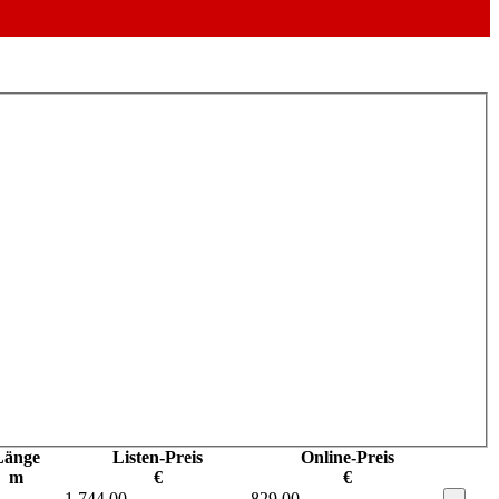
Länge
Listen-Preis
Online-Preis
m
€
€
1.744,00
829,00