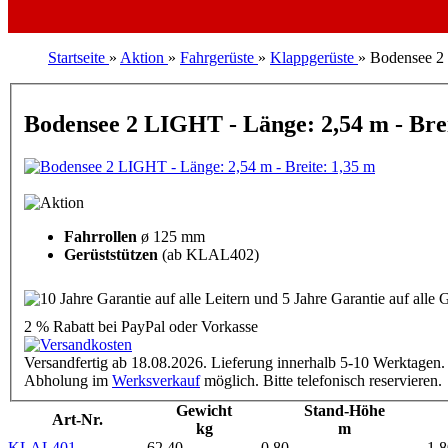
Startseite
»
Aktion
»
Fahrgerüste
»
Klappgerüste
»
Bodensee 2 
Bodensee 2 LIGHT - Länge: 2,54 m - Brei
Fahrrollen
ø 125 mm
Gerüststützen
(ab KLAL402)
2 % Rabatt
bei PayPal oder Vorkasse
Versandfertig ab 18.08.2026. Lieferung innerhalb 5-10 Werktagen.
Abholung im
Werksverkauf
möglich. Bitte telefonisch reservieren.
Gewicht
Stand-Höhe
Art-Nr.
kg
m
KLAL401
62,40
0,80
1,8